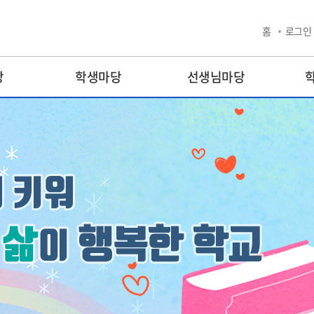
홈
로그인
당
학생마당
선생님마당