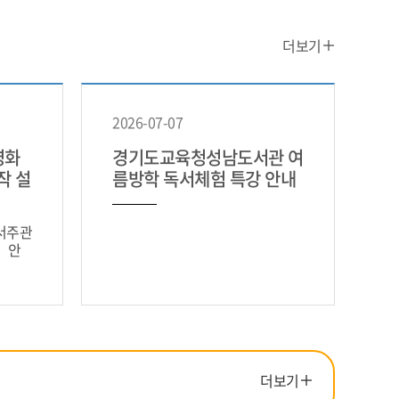
공
더보기
지
사
항
2026-07-07
더
보
영화
경기도교육청성남도서관 여
기
보작 설
름방학 독서체험 특강 안내
서주관
」안
주민들
수 있
별밤영
더
더보기