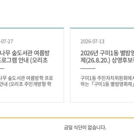
-07-27
2026-07-13
나무 숲도서관 여름방
2026년 구미1동 별밤
프로그램 안내 (오리초
제(26.8.20.) 상영후
개방형 학교도서관)
문조사 안내
나무 숲도서관 여름방학 프로
구미1동 주민자치위원회에
안내 (오리초 주민개방형 학
하는「구미1동 별밤영화제
서관)입니다.
내드립니다관내 어린이와 
이 함께 모여 소통하고 즐길 
는 문화 행사인 「구미1동 
화제」에,영
금일 식단이 없습니다.