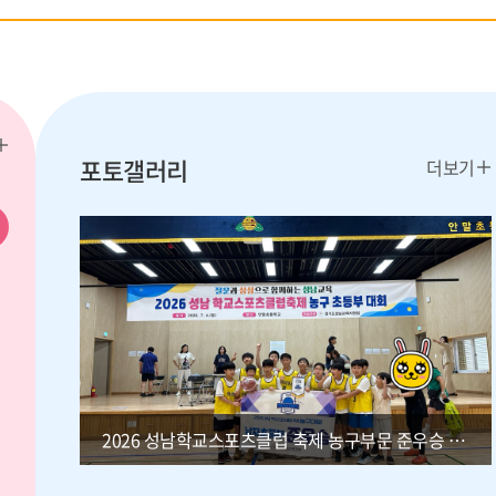
더
포토갤러리
더보기
보
기
다
음
달
2026 성남학교스포츠클럽 축제 농구부문 준우승 수상