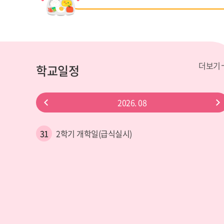
더보기
학교일정
이
2026.
08
전
31
2학기 개학일(급식실시)
달