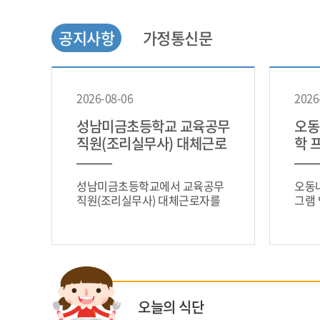
공지사항
가정통신문
2026-08-06
2026
성남미금초등학교 교육공무
오동
직원(조리실무사) 대체근로
학 
자 채용 공고
주민
성남미금초등학교에서 교육공무
오동
직원(조리실무사) 대체근로자를
그램 
채용하기 위해다음과 같이 공고합
교도
니다.1. 직종: 조리실무사(대체
직)2. 채용인원: 1명3. 근무기간: 2
오늘의 식단