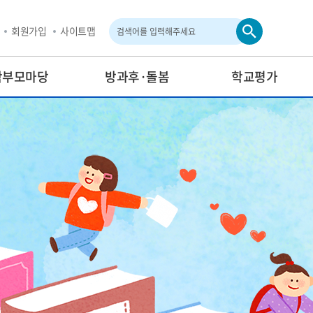
회원가입
사이트맵
검
색
학부모마당
방과후·돌봄
학교평가