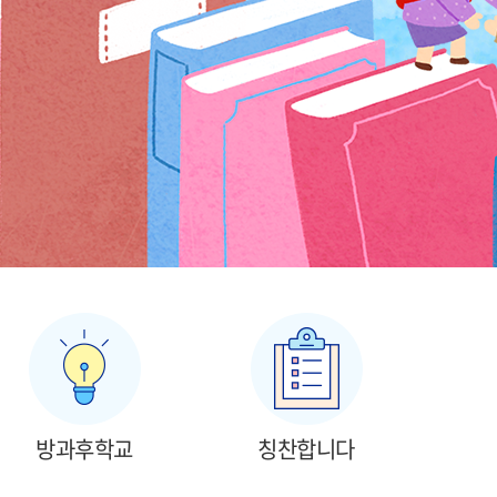
방과후학교
칭찬합니다