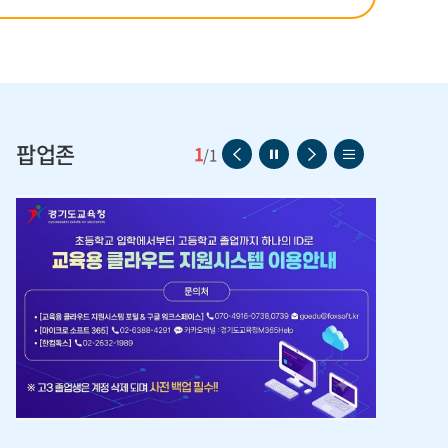
보
기
팝업존
1
1
이
일
다
리
/
1
더
전
시
음
스
보
페
정
페
트
기
이
지
이
보
지
지
기